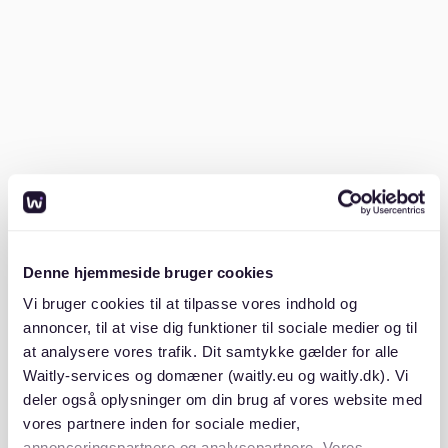
Deutschland ausreichend, besonders in kleineren
Städten, können jedoch in größeren Städten wie
München oder Frankfurt knapp werden. Da die Miete
einen großen Teil dieses Budgets beansprucht, sind
Wohngemeinschaften oder Studentenwohnheime die
besseren Optionen (
cialfo.co
). Berücksichtigen Sie
zusätzliche Kosten wie den öffentlichen Nahverkehr
und Lebensmittel.
Ist die Miete in Deutschland günstiger
als in den USA?
Denne hjemmeside bruger cookies
Ja, im Durchschnitt ist die Miete in Deutschland
Vi bruger cookies til at tilpasse vores indhold og
günstiger als in den USA. Es ist jedoch wichtig, die
annoncer, til at vise dig funktioner til sociale medier og til
Unterschiede zwischen den Städten zu beachten.
at analysere vores trafik. Dit samtykke gælder for alle
Beispielsweise kann das Mieten in Berlin oder München
Waitly-services og domæner (waitly.eu og waitly.dk). Vi
mit US-Städten wie New York vergleichbar sein,
deler også oplysninger om din brug af vores website med
während kleinere Städte erschwinglichere Optionen
vores partnere inden for sociale medier,
bieten
reporteri.net
. Die Mietpreisbremse hilft,
annonceringspartnere og analysepartnere. Vores