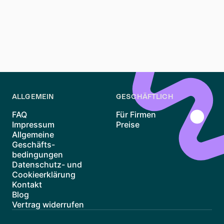
Ein WBS (Wohnberechtigungsschein) ist für einige
Sozialwohnungen erforderlich. Er ist nicht für alle
Mietobjekte notwendig, kann Ihnen jedoch Zugang zu
günstigeren Wohnmöglichkeiten verschaffen.
ALLGEMEIN
GESCHÄFTLICH
FAQ
Für Firmen
Impressum
Preise
Allgemeine
Geschäfts-
bedingungen
Datenschutz- und
Cookieerklärung
Kontakt
Blog
Vertrag widerrufen