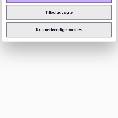
Lebenshaltungskosten bequem ab. Ihr Lebensstil und
Standort beeinflussen jedoch, ob dieser Betrag
Tillad udvalgte
ausreichend erscheint. In teureren Städten müssen Sie
möglicherweise sorgfältiger haushalten, aber es
übersteigt bequem die Mindestanforderungen für
Kun nødvendige cookies
Studenten (
reddit.com
).
Fazit
Den Mietmarkt in Deutschland zu navigieren kann eine
Herausforderung sein, aber das Verständnis für die
durchschnittlichen Mietpreise und
Lebenshaltungskosten hilft dabei. Denken Sie daran,
Wohngemeinschaften in Betracht zu ziehen, um Kosten
zu sparen, und bewerben Sie sich frühzeitig für
studentische Unterkünfte. Waitly steht Ihnen zur
Verfügung, um Ihre Wohnungssuche zu erleichtern,
egal ob Sie nach
Wohnungen in Berlin
oder anderswo
suchen. Melden Sie sich noch heute bei
Waitly
an, um