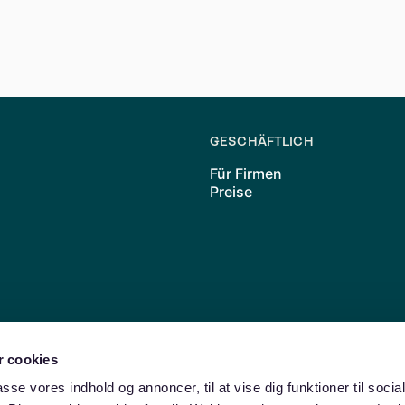
 beitreten?
rechtliche Beratung und Unterstützung bieten. Sie können s
GESCHÄFTLICH
Für Firmen
Preise
 cookies
Friedrichshain
Neukölln
Charlottenburg
Moabit
Wedding
Lichte
passe vores indhold og annoncer, til at vise dig funktioner til soci
amburg