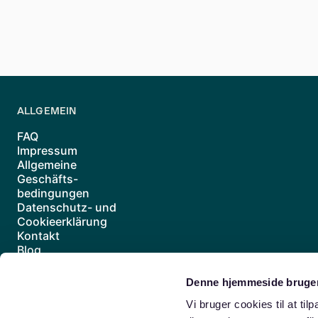
Wie kann ich einem Mieterverein in Berlin
Der Beitritt zu einem Mieterverein kann 
Berlin besuchen.
ALLGEMEIN
FAQ
Impressum
Allgemeine
Geschäfts-
bedingungen
Datenschutz- und
Cookieerklärung
Kontakt
Blog
Vertrag widerrufen
Denne hjemmeside bruger
Berlin
Berliner Vororte
Mitte
Prenzlauer Berg
Schöneberg
Vi bruger cookies til at til
Altona
Hafencity
Winterhude
Eimsbüttel
Schanzenviertel
H