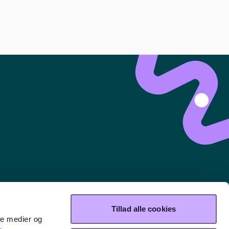
ich online anmelden oder lokale Büros in
Tillad alle cookies
nberg
Tempelhof
Alt-Treptow
Spandau
Kreuzberg
St.Pauli
ale medier og