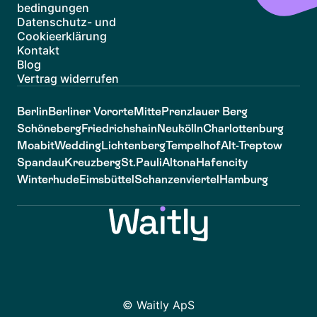
bedingungen
Datenschutz- und
Cookieerklärung
Kontakt
Blog
Vertrag widerrufen
Berlin
Berliner Vororte
Mitte
Prenzlauer Berg
Schöneberg
Friedrichshain
Neukölln
Charlottenburg
Moabit
Wedding
Lichtenberg
Tempelhof
Alt-Treptow
Spandau
Kreuzberg
St.Pauli
Altona
Hafencity
Winterhude
Eimsbüttel
Schanzenviertel
Hamburg
© Waitly ApS