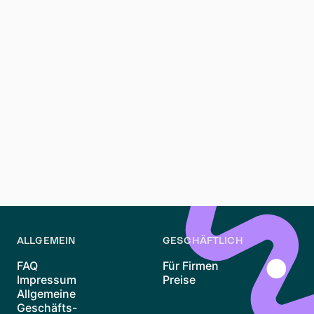
Mietpreise erschwinglich bleiben und verhindert
übermäßige Steigerungen, insbesondere in stark
nachgefragten Vierteln.
Wie kann ich Mietbetrug in Berlin vermeiden?
Um Mietbetrug zu vermeiden, sollten Sie Inserate
immer überprüfen, keine Vorauszahlungen leisten und
Vermieter nach Möglichkeit persönlich treffen. Nutzen
Sie seriöse Plattformen wie Waitly, WG-Gesucht und
HousingAnywhere, die Maßnahmen zum Schutz der
Nutzer vor Betrug getroffen haben.
ALLGEMEIN
GESCHÄFTLICH
FAQ
Für Firmen
Impressum
Preise
Allgemeine
Geschäfts-