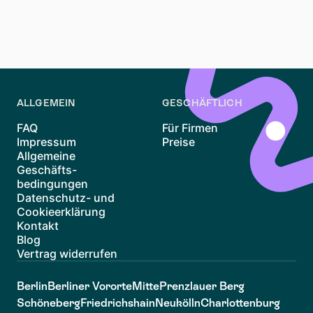
Ja, potenzielle Nachteile sind fehlende langfristige
Stabilität und eingeschränkte Flexibilität. Verstehen Sie
diese, bevor Sie unterschreiben, um sicherzustellen,
dass es zu Ihren Wohnzielen passt.
ALLGEMEIN
GESCHÄFTLICH
FAQ
Für Firmen
Impressum
Preise
Allgemeine
Geschäfts-
bedingungen
Datenschutz- und
Cookieerklärung
Kontakt
Blog
Vertrag widerrufen
Berlin
Berliner Vororte
Mitte
Prenzlauer Berg
Schöneberg
Friedrichshain
Neukölln
Charlottenburg