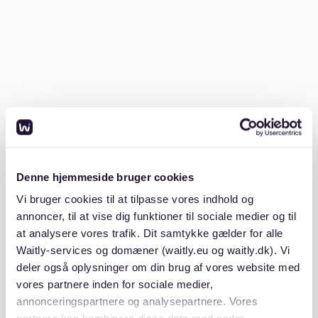
Vergewissern Sie sich immer, dass die Vertragsdauer
mit dem angegebenen Grund übereinstimmt, um
Ungültigkeit zu vermeiden.
Wann wird ein befristeter
Mietvertrag ungültig?
Ein befristeter Mietvertrag wird ungültig, wenn der
Vermieter keinen gültigen Grund für die Befristung
angibt. Ohne diesen Grund könnte der Vertrag in einen
Denne hjemmeside bruger cookies
unbefristeten Mietvertrag umgewandelt werden.
Vi bruger cookies til at tilpasse vores indhold og
annoncer, til at vise dig funktioner til sociale medier og til
Das deutsche Recht verlangt von Vermietern, einen
at analysere vores trafik. Dit samtykke gælder for alle
legitimen Grund für einen befristeten Vertrag
Waitly-services og domæner (waitly.eu og waitly.dk). Vi
anzugeben. Ist dieser Grund ungültig oder fehlt er,
deler også oplysninger om din brug af vores website med
könnte der Mietvertrag rechtlich nicht haltbar sein.
vores partnere inden for sociale medier,
Wenn ein Vermieter beispielsweise "zukünftigen
annonceringspartnere og analysepartnere. Vores
Verkauf" als Grund angibt, ohne Absicht zu haben,