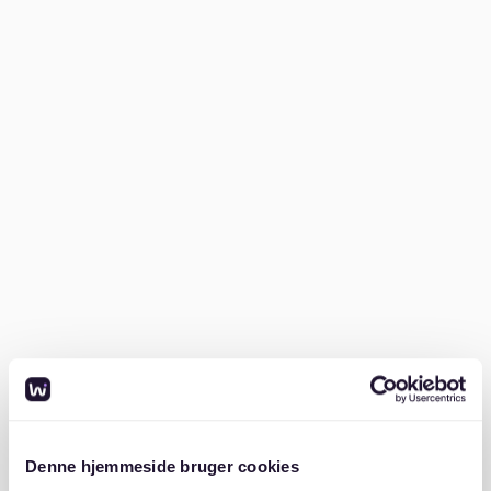
Behindertengleichstellungsgesetz
(BGG). Es
verpflichtet öffentliche Stellen, barrierefrei zu bauen
und die Zugänglichkeit zu gewährleisten. Privaten
Bauherren und Eigentümern wird ebenfalls empfohlen,
diese Standards zu erfüllen, um den Wert ihrer
Immobilie zu steigern.
Barrierefreie Vorschriften
variieren je nach
Bundesland. Es ist daher wichtig, sich vor Baubeginn
mit den spezifischen Anforderungen der jeweiligen
Region vertraut zu machen. Diese gesetzlichen
Vorgaben tragen dazu bei, Hindernisse im Wohnraum
zu minimieren.
Grundanforderungen für Barrierefreiheit
Barrierefreie Wohnungen müssen über
stufenlose
Zugänge
verfügen. Türen und Durchgänge sollten
Denne hjemmeside bruger cookies
mindestens 90 cm breit sein, damit auch