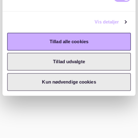
Bewegungsflächen sind grundlegende
Voraussetzungen für eine barrierefreie Wohnung.
Aufzüge sollten vorhanden sein, vor allem in
mehrstöckigen Gebäuden.
Vis detaljer
Zu den
Mobilitätshilfen
gehören Rampen und
Tillad alle cookies
Treppenlifte. Diese ermöglichen es Menschen mit
Mobilitätseinschränkungen, sich problemlos im
Wohnraum zu bewegen. Ein weiterer wichtiger Aspekt
Tillad udvalgte
ist die
visuelle und akustische Orientierung
.
Kontrastreiche Farben
und taktile Leitsysteme
Kun nødvendige cookies
erleichtern die Navigation in der Wohnung. Moderne
technische Hilfsmittel wie Sprachsteuerungssysteme
und smarte Beleuchtung können ebenfalls die
Zugänglichkeit und Mobilität verbessern.
Suche und Auswahl einer
barrierefreien Wohnung in Berlin