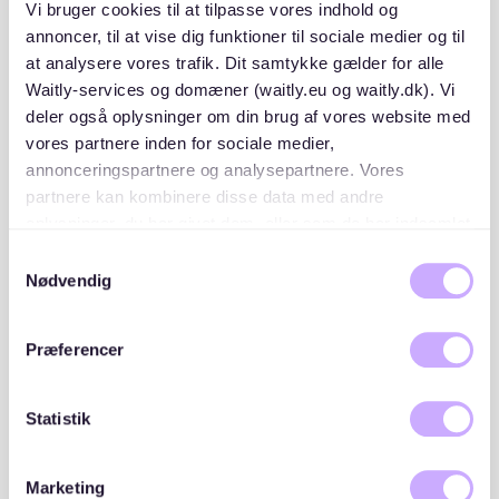
Vi bruger cookies til at tilpasse vores indhold og
Rollstuhlfahrer problemlos passieren können.
annoncer, til at vise dig funktioner til sociale medier og til
at analysere vores trafik. Dit samtykke gælder for alle
Rutschfeste Böden
und ausreichend
Waitly-services og domæner (waitly.eu og waitly.dk). Vi
Bewegungsflächen in allen Räumen sind ebenfalls
deler også oplysninger om din brug af vores website med
unerlässlich. Im Badezimmer sind bodengleiche
vores partnere inden for sociale medier,
Duschen, Haltegriffe und unterfahrbare Waschtische
annonceringspartnere og analysepartnere. Vores
wichtige Elemente.
partnere kan kombinere disse data med andre
oplysninger, du har givet dem, eller som de har indsamlet
Ein
barrierefreies Wohnumfeld
umfasst auch
fra din brug af deres tjenester. Du samtykker til vores
angepasste Küchen mit leicht zugänglichen Schränken
Samtykkevalg
cookies, hvis du fortsætter med at anvende vores
Nødvendig
und Geräten. Lichtschalter und Steckdosen sollten in
hjemmeside.
greifbarer Höhe angebracht werden. Diese
Grundanforderungen helfen, ein selbstbestimmtes
Præferencer
Leben zu ermöglichen.
Zugänglichkeit und Mobilität
Statistik
Stufenlose Zugänge
und ausreichende
Marketing