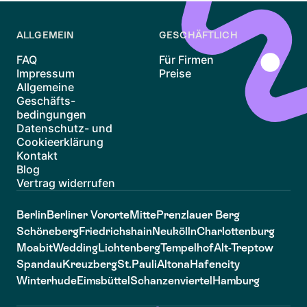
ALLGEMEIN
GESCHÄFTLICH
FAQ
Für Firmen
Impressum
Preise
Allgemeine
Geschäfts-
bedingungen
Datenschutz- und
Cookieerklärung
Kontakt
Blog
Vertrag widerrufen
Berlin
Berliner Vororte
Mitte
Prenzlauer Berg
Schöneberg
Friedrichshain
Neukölln
Charlottenburg
Moabit
Wedding
Lichtenberg
Tempelhof
Alt-Treptow
Spandau
Kreuzberg
St.Pauli
Altona
Hafencity
Winterhude
Eimsbüttel
Schanzenviertel
Hamburg