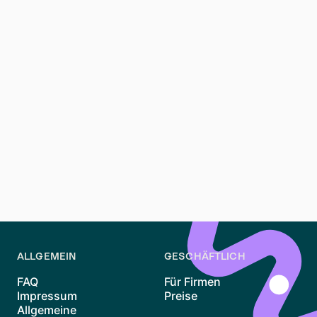
Kann ich die Anmeldung in Berlin online durchführen?
Nein, Berlin erfordert einen persönlichen Termin für die
Anmeldung. Buchen Sie online und besuchen Sie ein
Bürgeramt.
Warum ist die Anmeldung wichtig?
Die Anmeldung ist eine gesetzliche Anforderung in
Deutschland, die notwendig ist, um Dienstleistungen
zu erhalten und den Wohnsitz nachzuweisen.
ALLGEMEIN
GESCHÄFTLICH
FAQ
Für Firmen
Impressum
Preise
Allgemeine