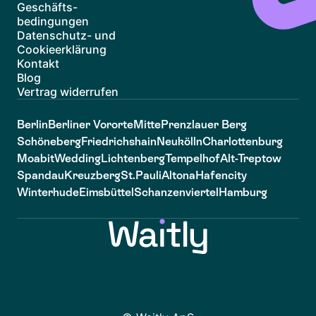
Geschäfts-
bedingungen
Datenschutz- und
Cookieerklärung
Kontakt
Blog
Vertrag widerrufen
Berlin
Berliner Vororte
Mitte
Prenzlauer Berg
Schöneberg
Friedrichshain
Neukölln
Charlottenburg
Moabit
Wedding
Lichtenberg
Tempelhof
Alt-Treptow
Spandau
Kreuzberg
St.Pauli
Altona
Hafencity
Winterhude
Eimsbüttel
Schanzenviertel
Hamburg