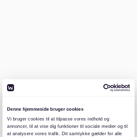
Das Versäumnis, die Anmeldung abzuschließen, kann
zu Geldstrafen oder Komplikationen bei
Dienstleistungen wie der Eröffnung eines Bankkontos
oder dem Abschluss eines Mobilfunkvertrags führen.
Es beeinflusst auch Ihre Fähigkeit,
Versorgungsleistungen und Krankenversicherung zu
beantragen. Kurz gesagt, es ist eine gesetzliche
Anforderung, die sicherstellt, dass Sie als Einwohner in
Deutschland anerkannt werden.
Welche Dokumente benötigen Sie für
die Anmeldung?
Denne hjemmeside bruger cookies
Für die Anmeldung bringen Sie Ihren Reisepass,
Mietvertrag und eine Wohnungsgeberbestätigung von
Vi bruger cookies til at tilpasse vores indhold og
Ihrem Vermieter mit.
annoncer, til at vise dig funktioner til sociale medier og til
at analysere vores trafik. Dit samtykke gælder for alle