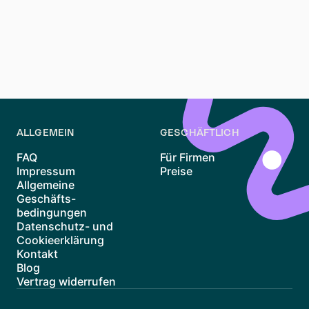
Wer langfristig plant, sollte auch die energetische
Effizienz des Gebäudes prüfen. Diese beeinflusst nicht
nur die Nebenkosten, sondern trägt auch zu einem
gesunden Wohnklima bei.
ALLGEMEIN
GESCHÄFTLICH
FAQ
Für Firmen
Impressum
Preise
Allgemeine
Geschäfts-
bedingungen
Datenschutz- und
Cookieerklärung
Kontakt
Blog
Vertrag widerrufen