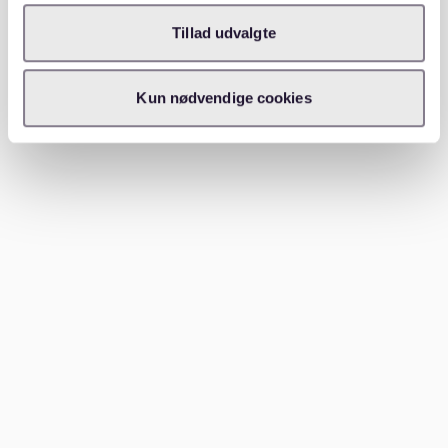
Hamburg sind oft aktiv und bieten exklusive
Angebote.
Tillad udvalgte
Makler können trotz Provision eine wertvolle
Kun nødvendige cookies
Ressource sein. Sie haben oft Zugang zu Wohnungen,
die nicht öffentlich inseriert werden.
Das persönliche Netzwerk sollte nicht unterschätzt
werden. Freunde, Familie und Kollegen können über
freie Wohnungen informiert sein.
Wichtige Unterlagen für Bewerber
Eine vollständige Bewerbungsmappe erhöht die
Chancen auf die Wunschwohnung erheblich. Folgende
Dokumente sollten bereitgehalten werden:
Ausgefüllter Selbstauskunftsbogen