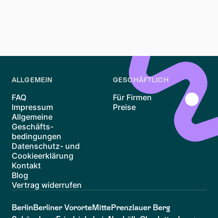
Der Kündigungsschutz verhindert willkürliche
Kündigungen durch den Vermieter. Eine Kündigung ist
nur aus wichtigem Grund möglich, etwa bei
Eigenbedarf oder erheblichen Vertragsverletzungen
des Mieters.
ALLGEMEIN
GESCHÄFTLICH
FAQ
Für Firmen
Impressum
Preise
Allgemeine
Geschäfts-
bedingungen
Datenschutz- und
Cookieerklärung
Kontakt
Blog
Vertrag widerrufen
Berlin
Berliner Vororte
Mitte
Prenzlauer Berg