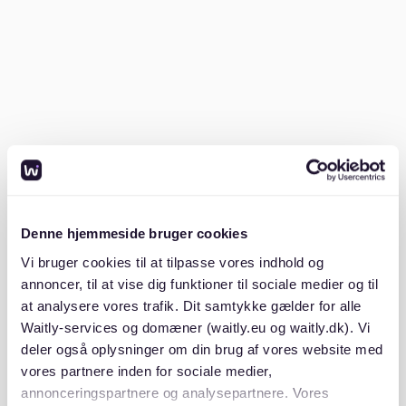
erwarten:
Stadtteil
Preis pro m²
Eppendorf: 15-18 €
St. Pauli: 14-17 €
Denne hjemmeside bruger cookies
Ottensen: 13-16 €
Vi bruger cookies til at tilpasse vores indhold og
annoncer, til at vise dig funktioner til sociale medier og til
HafenCity: 18-22 €
at analysere vores trafik. Dit samtykke gælder for alle
Waitly-services og domæner (waitly.eu og waitly.dk). Vi
In begehrten Lagen können die Preise deutlich höher
deler også oplysninger om din brug af vores website med
ausfallen. Außerhalb des Stadtzentrums finden sich oft
vores partnere inden for sociale medier,
günstigere Angebote.
annonceringspartnere og analysepartnere. Vores