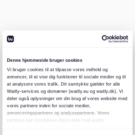
Unterhaltungsmöglichkeiten, zieht St. Pauli
diejenigen an, die eine energetische Umgebung
wünschen.
Blankenese:
Dieses gehobene Wohngebiet bietet
malerische Ausblicke und eine ruhige
Lebensatmosphäre, ideal für diejenigen, die Ruhe
suchen.
Denne hjemmeside bruger cookies
Die Wahl des richtigen Stadtteils hängt von deinen
Vi bruger cookies til at tilpasse vores indhold og
Lebensstilpräferenzen und deinem Budget ab.
annoncer, til at vise dig funktioner til sociale medier og til
at analysere vores trafik. Dit samtykke gælder for alle
Suche nach 2-Zimmer-Wohnungen
Waitly-services og domæner (waitly.eu og waitly.dk). Vi
deler også oplysninger om din brug af vores website med
Eine 2 Zimmer Wohnung in Hamburg zu finden, kann
vores partnere inden for sociale medier,
mit den richtigen Ressourcen unkompliziert sein.
annonceringspartnere og analysepartnere. Vores
Nutze Online-Plattformen, konsultiere
partnere kan kombinere disse data med andre
Immobilienmakler und überprüfe lokale
oplysninger, du har givet dem, eller som de har indsamlet
Gemeindetafeln für die effektivsten Ergebnisse.
fra din brug af deres tjenester. Du samtykker til vores