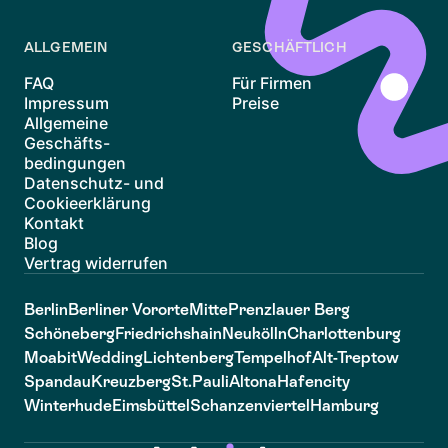
ALLGEMEIN
GESCHÄFTLICH
FAQ
Für Firmen
Impressum
Preise
Allgemeine
Geschäfts-
bedingungen
Datenschutz- und
Cookieerklärung
Kontakt
Blog
Vertrag widerrufen
Berlin
Berliner Vororte
Mitte
Prenzlauer Berg
Schöneberg
Friedrichshain
Neukölln
Charlottenburg
Moabit
Wedding
Lichtenberg
Tempelhof
Alt-Treptow
Spandau
Kreuzberg
St.Pauli
Altona
Hafencity
Winterhude
Eimsbüttel
Schanzenviertel
Hamburg