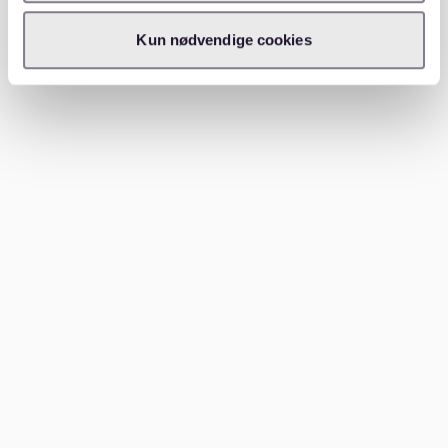
bieten, wenn du eine 2 Zimmer Wohnung in Hamburg
mieten möchtest. Indem du einem Makler deine
Kun nødvendige cookies
Anforderungen mitteilst, erhältst du Zugang zu
Angeboten, die möglicherweise nicht öffentlich
beworben werden.
Makler kümmern sich auch um Verhandlungen,
Papierkram und bieten Einblicke in den lokalen Markt,
was dir Zeit und Mühe spart. In Hamburg
spezialisieren sich mehrere Agenturen auf Zwei-
Zimmer-Wohnungen und stellen sicher, dass du schnell
eine Wohnung findest, die deinen Bedürfnissen
entspricht.
Lokale Gemeindetafeln
Lokale Gemeindetafeln oder Schwarze Bretter, die oft
in Supermärkten, Gemeindezentren und Online-Foren
zu finden sind, können eine unschätzbare Ressource