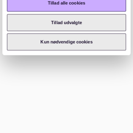
Tillad alle cookies
Günstiger als größere Wohnungen
Tillad udvalgte
Flexibel nutzbare Raumaufteilung
Leicht zu finden – vor allem in Grünau, Paunsdorf,
Kun nødvendige cookies
Gohlis oder Reudnitz
Beliebte Stadtteile für 2-Raum-
Wohnungen in Leipzig
In
Grünau
findest du besonders preiswerte 2-Raum-
Wohnungen ab etwa 6,00 € pro Quadratmeter. Der
Stadtteil bietet viel Grün, zahlreiche
Einkaufsmöglichkeiten und eine sehr gute Anbindung
an den ÖPNV – ideal für alle, die günstig wohnen und
trotzdem gut angebunden sein wollen.