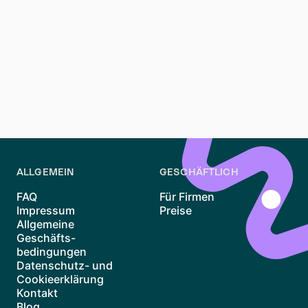
Fazit: 2-Raum-Wohnungen in Leipzig
finden leicht gemacht
Mit dem richtigen Suchansatz findest du schnell eine
passende 2-Zimmer-Wohnung in Leipzig – ob im
Szeneviertel oder in ruhiger Lage. Jetzt Angebote
prüfen und günstig mieten!
ALLGEMEIN
GESCHÄFTLICH
FAQ
Für Firmen
Impressum
Preise
Allgemeine
Geschäfts-
bedingungen
Datenschutz- und
Cookieerklärung
Kontakt
Blog