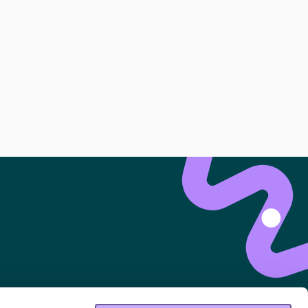
 lejlighed, en altan, en have? Går du
ntelister
til dig, eller skriv dig op på