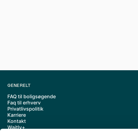
Det kan også være at de mange indendørs
med overvejelser om at flytte til en ny 
en
interesseliste.
Læs også: ventelister til andelsboliger👈
GENERELT
FAQ til boligsøgende
Faq til erhverv
Privatlivspolitik
Karriere
Kontakt
Waitly+
Underdatabehandlere