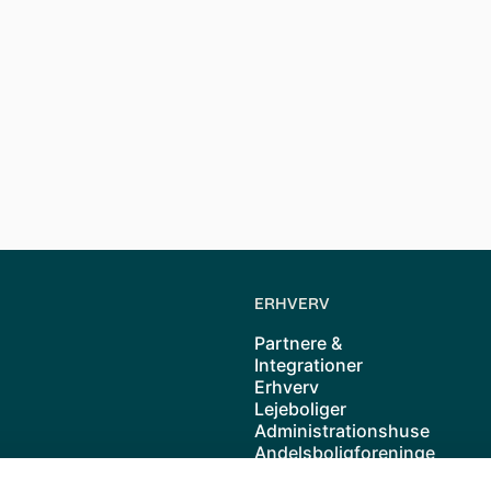
 timer har fået dig til at drømme om nye rammer. En større
andelsbolig, så tag et kig og se om der er nogle relevante
ve
ERHVERV
Partnere &
Integrationer
Erhverv
Lejeboliger
Administrationshuse
Andelsboligforeninge
r