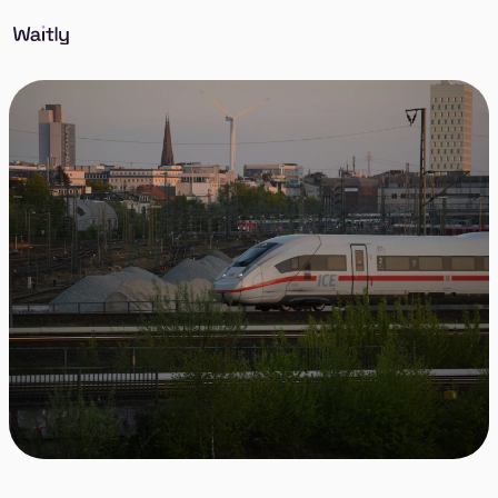
Altona in Hamburg is a vibrant and eclectic district
that seamlessly blends traditional charm with
modern urbanity, offering a unique mix of cultural
diversity, historical attractions, and green spaces.
Altona is a desirable place to live that caters to a
wide range of preferences and lifestyles.