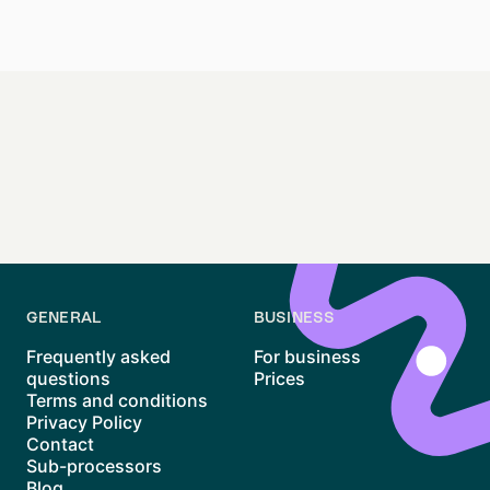
Altona exudes a vibrant and cosmopolitan
atmosphere, marked by its diverse cultural offerings
and committed community. It's the ideal place for
those seeking an active, culturally enriching lifestyle
in one of Hamburg's most beautiful parts.
GENERAL
BUSINESS
Frequently asked
For business
questions
Prices
Terms and conditions
Privacy Policy
Contact
Sub-processors
Blog