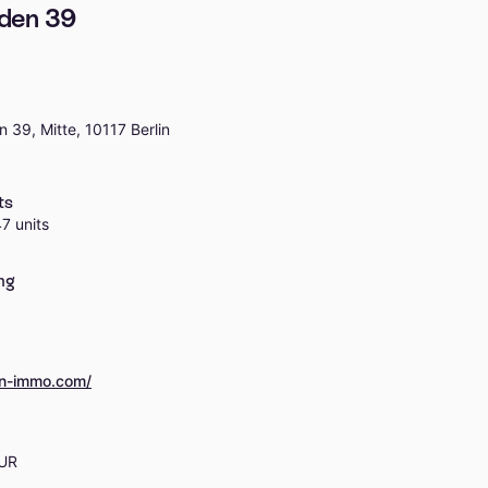
nden 39
 39, Mitte, 10117 Berlin
ts
7 units
ng
cn-immo.com/
EUR