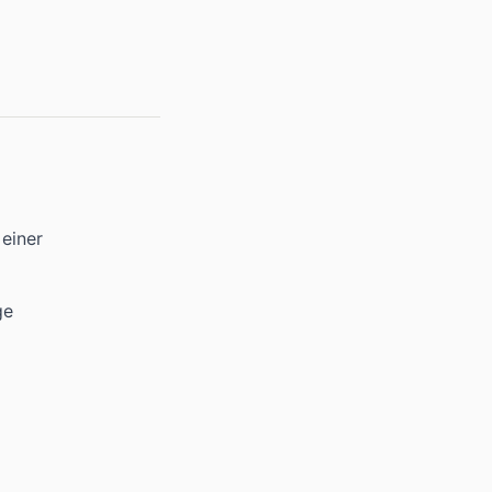
einer
ge