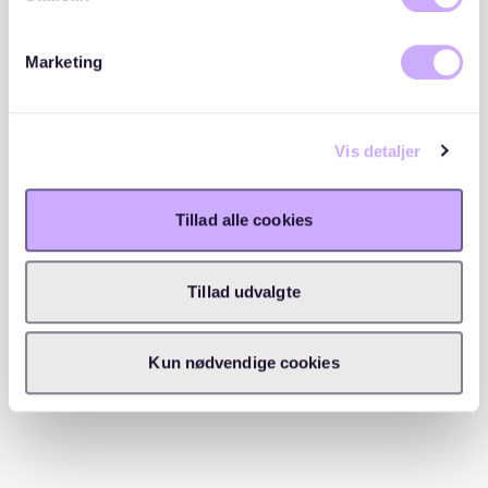
About the housing provider
Marketing
Vis detaljer
About the area
Tillad alle cookies
Tillad udvalgte
Kun nødvendige cookies
Location