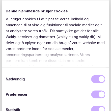
Denne hjemmeside bruger cookies
Vi bruger cookies til at tilpasse vores indhold og
Description
annoncer, til at vise dig funktioner til sociale medier og til
at analysere vores trafik. Dit samtykke gælder for alle
Auf der Liste "Hamm- Borgfelde- Billstedt" werden
Waitly-services og domæner (waitly.eu og waitly.dk). Vi
verschiedene Immobilien in den Stadtteilen Borgfelde
deler også oplysninger om din brug af vores website med
und Billstedt erfasst und verwaltet. Dazu gehören
vores partnere inden for sociale medier,
unter anderem folgende Objekte mit ihren jeweiligen
annonceringspartnere og analysepartnere. Vores
Baujahren:
partnere kan kombinere disse data med andre
oplysninger, du har givet dem, eller som de har indsamlet
Billstedter Hauptstraße 4, Baujahr 1990, Aufzug
fra din brug af deres tjenester. Du samtykker til vores
vorhanden
Samtykkevalg
cookies, hvis du fortsætter med at anvende vores
Weddestraße 63-71, Baujahr 1951
Nødvendig
Washingtonallee 42, 42a, 44, Baujahr 1930
hjemmeside.
Döhnerstraße 40, 42, 44, Baujahr 1958
Præferencer
Klaus-Groth-Straße 36, Baujahr 1971
Statistik