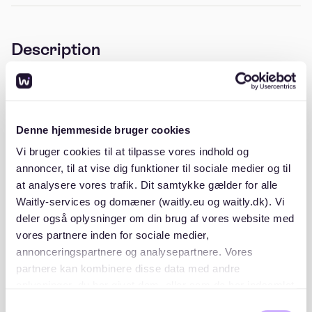
Description
Die Gebäude in den Straßen Im Grund 3-13, Im Winkel
10-24 und Brombeerweg 1-11 befinden sich in 22880
Wedel und wurden im Jahr 1962 errichtet. Der
Wohnkomplex umfasst insgesamt 237 Wohneinheiten
Denne hjemmeside bruger cookies
und gehört damit zu den größeren Wohnanlagen in der
Vi bruger cookies til at tilpasse vores indhold og
Umgebung.
annoncer, til at vise dig funktioner til sociale medier og til
Die Architektur entspricht dem Baustil der 1960er-
at analysere vores trafik. Dit samtykke gælder for alle
Jahre, mit funktionalen, mehrgeschossigen
Waitly-services og domæner (waitly.eu og waitly.dk). Vi
Wohnhäusern, die auf eine effiziente Nutzung des
deler også oplysninger om din brug af vores website med
Raums ausgelegt sind. Die Gebäude bieten
überwiegend klassische Grundrisse mit
vores partnere inden for sociale medier,
familienfreundlichen Wohnkonzepten. Zudem sind die
annonceringspartnere og analysepartnere. Vores
Anlagen meist von Grünflächen umgeben, was zur
partnere kan kombinere disse data med andre
Wohnqualität beiträgt.
oplysninger, du har givet dem, eller som de har indsamlet
Dank der zentralen Lage in Wedel profitieren die
fra din brug af deres tjenester. Du samtykker til vores
Samtykkevalg