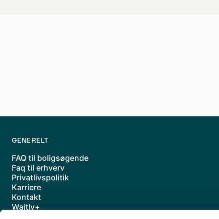
Find andelsbolig, lej
Waitly er Danmarks største hub, hvor du
Waitlys ventelistersystem er fair, trans
GENERELT
FAQ til boligsøgende
Faq til erhverv
Privatlivspolitik
Karriere
Kontakt
Waitly+
Underdatabehandlere