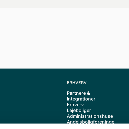
ebolig, kolonihave
 kan finde andelsboliger, lejeboliger og kolonihaver samlet 
parent, nemt og digitalt.
ERHVERV
Partnere &
Integrationer
Erhverv
Lejeboliger
Administrationshuse
Andelsboligforeninge
r