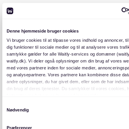
Selvsalg - hvad skal du være
opmærksom på?
Denne hjemmeside bruger cookies
Vi bruger cookies til at tilpasse vores indhold og annoncer, til
Der er nogle ting, som du skal være opmærksom på,
dig funktioner til sociale medier og til at analysere vores trafik
når du vælger selv at sælge din andelsbolig.
samtykke gælder for alle Waitly-services og domæner (waitl
waitly.dk). Vi deler også oplysninger om din brug af vores we
med vores partnere inden for sociale medier, annonceringsp
Rigtige oplysninger
og analysepartnere. Vores partnere kan kombinere disse da
andre oplysninger, du har givet dem, eller som de har indsaml
Du er selv ansvarlig for, at alle oplysninger i annoncen
din brug af deres tjenester. Du samtykker til vores cookies, 
er korrekte, og du kan risikere at stå til ansvar overfor
fortsætter med at anvende vores hjemmeside.
køber.
Samtykkevalg
Nødvendig
Foreningens krav og salgsprocedure
Orientér dig grundigt om din forenings eventuelle krav
Præferencer