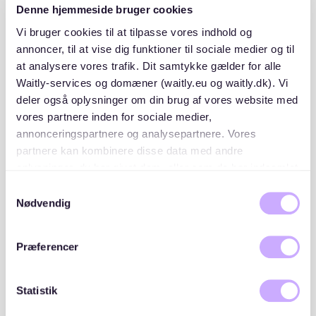
Denne hjemmeside bruger cookies
boliger er tidligere medarbejderboliger til Gjorslev
Gods, og der er have til alle vores huse. Boligerne
Vi bruger cookies til at tilpasse vores indhold og
ligger i landlige områder, med bus med timedrift til
annoncer, til at vise dig funktioner til sociale medier og til
lokalområdet i hverdagene.
at analysere vores trafik. Dit samtykke gælder for alle
Waitly-services og domæner (waitly.eu og waitly.dk). Vi
deler også oplysninger om din brug af vores website med
vores partnere inden for sociale medier,
annonceringspartnere og analysepartnere. Vores
Placeringer og lister
partnere kan kombinere disse data med andre
oplysninger, du har givet dem, eller som de har indsamlet
Gjorslev Gods rækkefølge i forbindelse med
fra din brug af deres tjenester. Du samtykker til vores
Samtykkevalg
modtagelse af tilbud er følgende:
cookies, hvis du fortsætter med at anvende vores
Nødvendig
hjemmeside.
Gjorslev Gods, Gjorslevvej 20, 4660 Store
1
Heddinge
Præferencer
125 opskrivninger
(120 aktive / 5 passive)
Statistik
WAITLY OPSKRIVNINGER