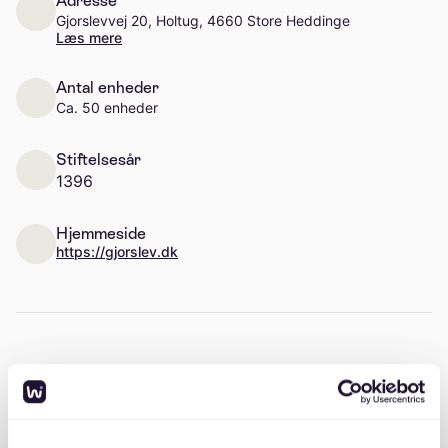
Adresse
Gjorslevvej 20, Holtug, 4660 Store Heddinge
Læs mere
Antal enheder
Ca. 50 enheder
Stiftelsesår
1396
Hjemmeside
https://gjorslev.dk
Beskrivelse
Udlejningsboliger på slottet og i naturskønne
omgivelser i skoven og tæt ved vandet. De fleste