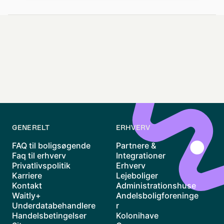
GENERELT
ERHVERV
FAQ til boligsøgende
Partnere &
Faq til erhverv
Integrationer
Privatlivspolitik
Erhverv
Karriere
Lejeboliger
Kontakt
Administrationshuse
Waitly+
Andelsboligforeninge
Underdatabehandlere
r
Handelsbetingelser
Kolonihave