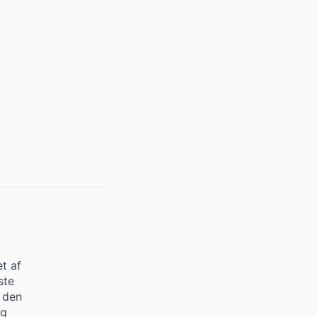
t af
ste
a den
og