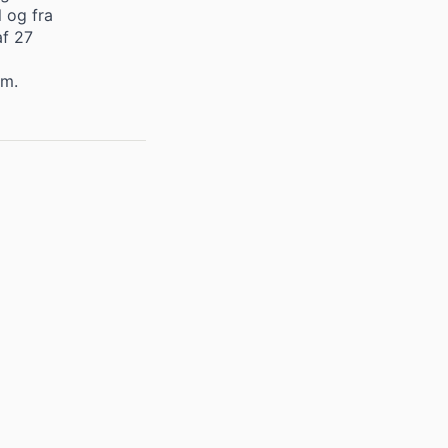
 og fra
f 27
vm.