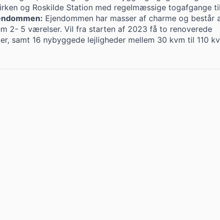
irken og Roskilde Station med regelmæssige togafgange til
endommen:
Ejendommen har masser af charme og består a
em 2- 5 værelser. Vil fra starten af 2023 få to renoverede
der, samt 16 nybyggede lejligheder mellem 30 kvm til 110 k