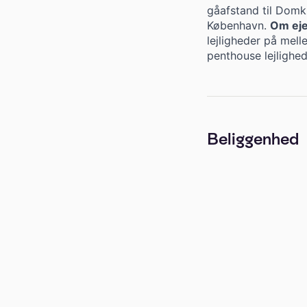
gåafstand til Domk
København.
Om ej
lejligheder på mell
penthouse lejlighe
Beliggenhed