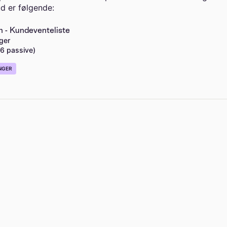
d er følgende:
n - Kundeventeliste
ger
36 passive)
NGER