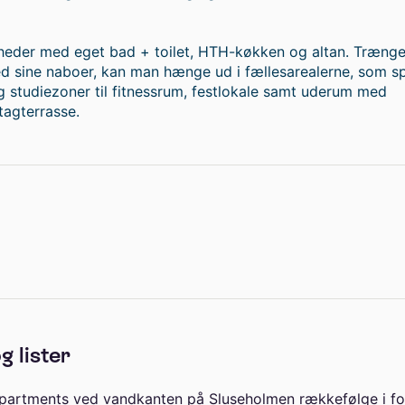
gheder med eget bad + toilet, HTH-køkken og altan. Træng
 med sine naboer, kan man hænge ud i fællesarealerne, som 
g studiezoner til fitnessrum, festlokale samt uderum med
tagterrasse.
g lister
apartments ved vandkanten på Sluseholmen rækkefølge i f