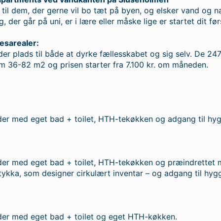
til dem, der gerne vil bo tæt på byen, og elsker vand og na
ig, der går på uni, er i lære eller måske lige er startet dit før
lesarealer:
der plads til både at dyrke fællesskabet og sig selv. De 24
lem 36-82 m2 og prisen starter fra 7.100 kr. om måneden.
eder med eget bad + toilet, HTH-tekøkken og adgang til hy
eder med eget bad + toilet, HTH-tekøkken og præindrettet
tykka, som designer cirkulært inventar – og adgang til hyg
eder med eget bad + toilet og eget HTH-køkken.