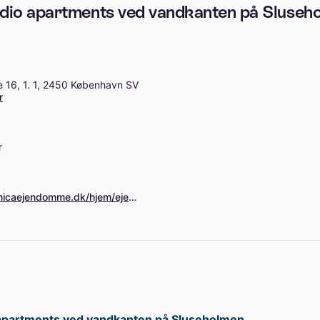
udio apartments ved vandkanten på Sluseh
 16, 1. 1, 2450 København SV
r
r
https://bolig.danicaejendomme.dk/hjem/ejendomsdetaljer?sagsnummer=44444-4444&Filters=%7B%22PensionFund%22:%22%22,%22AreaFilterFrom%22:34,%22AreaFilterTo%22:230,%22RoomFrom%22:1,%22RoomTo%22:5,%22RentFrom%22:0,%22RentTo%22:41600,%22FirstchildName%22:%22%22,%22SecondchildName%22:%22%22%7D
 apartments ved vandkanten på Sluseholmen