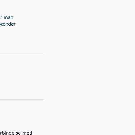
er man
spænder
orbindelse med