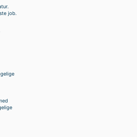
tur.
ste job.
7
ggelige
 med
gelige