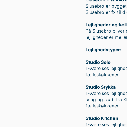
Slusebro er bygget 
Slusebro er fx til d
Lejligheder og fæl
På Slusebro bliver 
lejligheder er mel
Lejlighedstyper:
Studio Solo
1-værelses lejligh
fælleskøkkener.
Studio Stykka
1-værelses lejligh
seng og skab fra S
fælleskøkkener.
Studio Kitchen
1-værelses lejligh