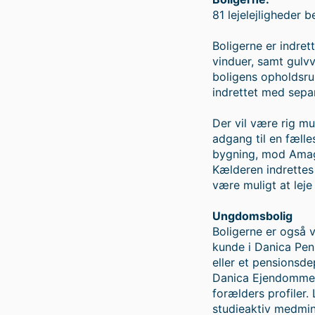
81 lejelejligheder
Boligerne er indret
vinduer, samt gulvv
boligens opholdsru
indrettet med sepa
Der vil være rig mu
adgang til en fæll
bygning, mod Amage
Kælderen indrettes 
være muligt at leje
Ungdomsbolig
Boligerne er også 
kunde i Danica Pen
eller et pensionsde
Danica Ejendommes 
forælders profiler.
studieaktiv medmin