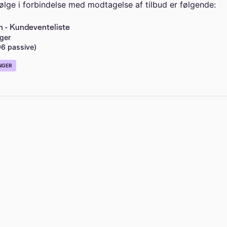
ge i forbindelse med modtagelse af tilbud er følgende:
n - Kundeventeliste
ger
96 passive)
NGER