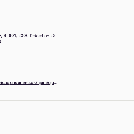
, 6. 601, 2300 København S
r
https://bolig.danicaejendomme.dk/hjem/ejendomsdetaljer?sagsnummer=40000-4444&Filters=%7B%22PensionFund%22:%22%22,%22AreaFilterFrom%22:34,%22AreaFilterTo%22:230,%22RoomFrom%22:1,%22RoomTo%22:5,%22RentFrom%22:0,%22RentTo%22:41600,%22FirstchildName%22:%22%22,%22SecondchildName%22:%22%22%7D