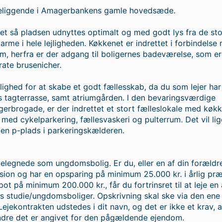
 beliggende i Amagerbankens gamle hovedsæde.
tet så pladsen udnyttes optimalt og med godt lys fra de st
arme i hele lejligheden. Køkkenet er indrettet i forbindelse
m, herfra er der adgang til boligernes badeværelse, som er
rate brusenicher.
lighed for at skabe et godt fællesskab, da du som lejer har
es tagterrasse, samt atriumgården. I den bevaringsværdige
rbrogade, er der indrettet et stort fælleslokale med køkk
med cykelparkering, fællesvaskeri og pulterrum. Det vil li
 en p-plads i parkeringskælderen.
velegnede som ungdomsbolig. Er du, eller en af din forældr
sion og har en opsparing på minimum 25.000 kr. i årlig pr
pot på minimum 200.000 kr., får du fortrinsret til at leje en 
studie/ungdomsboliger. Opskrivning skal ske via den ene 
 Lejekontrakten udstedes i dit navn, og det er ikke et krav, a
dre det er angivet for den pågældende ejendom.