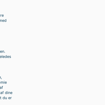
ore
 med
en.
geledes
e,
æmie
af
af dine
t du er