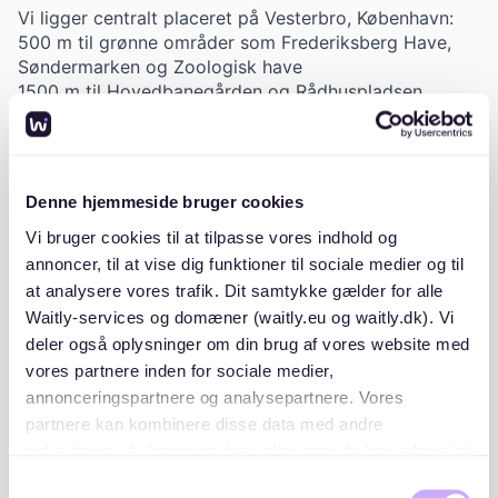
Vi ligger centralt placeret på Vesterbro, København:
500 m til grønne områder som Frederiksberg Have,
Søndermarken og Zoologisk have
1500 m til Hovedbanegården og Rådhuspladsen
Mange hyggelige cafeer og restauranter lige om
hjørnet på Vesterbrogade/Sundevedsgade
Byens bedste shopping lige uden for porten
Denne hjemmeside bruger cookies
Der er mulighed for at leje p-plads i p-kælderen under
ejendommen.
Vi bruger cookies til at tilpasse vores indhold og
annoncer, til at vise dig funktioner til sociale medier og til
Vi har desuden grønne fællesarealer, legepladser og
at analysere vores trafik. Dit samtykke gælder for alle
en dejlig fredet gård til alles afbenyttelse.
Waitly-services og domæner (waitly.eu og waitly.dk). Vi
Dele af ejendommene er fredede bygninger og en
deler også oplysninger om din brug af vores website med
anden er bevaringsværdig.
vores partnere inden for sociale medier,
annonceringspartnere og analysepartnere. Vores
Vi er den lille landsbyoase lige midt i København.
partnere kan kombinere disse data med andre
oplysninger, du har givet dem, eller som de har indsamlet
fra din brug af deres tjenester. Du samtykker til vores
Samtykkevalg