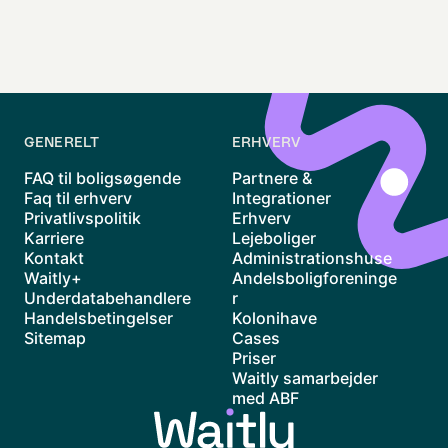
GENERELT
ERHVERV
FAQ til boligsøgende
Partnere &
Faq til erhverv
Integrationer
Privatlivspolitik
Erhverv
Karriere
Lejeboliger
Kontakt
Administrationshuse
Waitly+
Andelsboligforeninge
Underdatabehandlere
r
Handelsbetingelser
Kolonihave
Sitemap
Cases
Priser
Waitly samarbejder
med ABF