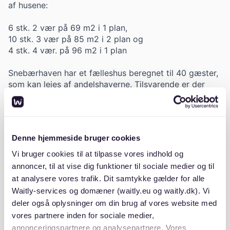
af husene:
6 stk. 2 vær på 69 m2 i 1 plan,
10 stk. 3 vær på 85 m2 i 2 plan og
4 stk. 4 vær. på 96 m2 i 1 plan
Snebærhaven har et fælleshus beregnet til 40 gæster,
som kan lejes af andelshaverne. Tilsvarende er der
også et værksted med de mest anvendte værktøjer
og haveredskaber til fælles afbenyttelse. Der
forefindes også en legeplads til de mindste på vores
fællesareal.
Denne hjemmeside bruger cookies
Beliggende 100 meter fra Vestskoven og lige op af
Vi bruger cookies til at tilpasse vores indhold og
Herstedøster skole.
annoncer, til at vise dig funktioner til sociale medier og til
at analysere vores trafik. Dit samtykke gælder for alle
Der er ca. 200 meter til nærmeste busforbindelse, som
Waitly-services og domæner (waitly.eu og waitly.dk). Vi
kører til Glostrup st. og Albertslund st.
deler også oplysninger om din brug af vores website med
vores partnere inden for sociale medier,
Foreningen har en god økonomi. Sammensætningen af
annonceringspartnere og analysepartnere. Vores