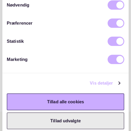
cookies, hvis du fortsætter med at anvende vores
Nødvendig
hjemmeside.
Præferencer
Statistik
Marketing
Vis detaljer
Tillad alle cookies
Tillad udvalgte