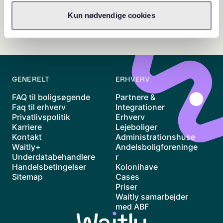
Kun nødvendige cookies
GENERELT
ERHVERV
FAQ til boligsøgende
Partnere &
Faq til erhverv
Integrationer
Privatlivspolitik
Erhverv
Karriere
Lejeboliger
Kontakt
Administrationshuse
Waitly+
Andelsboligforeninge
Underdatabehandlere
r
Handelsbetingelser
Kolonihave
Sitemap
Cases
Priser
Waitly samarbejder
med ABF