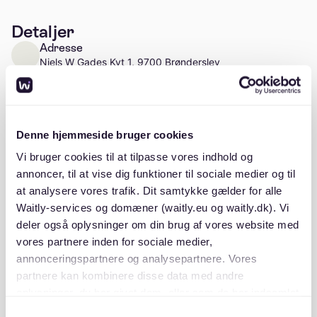
Detaljer
Adresse
Niels W Gades Kvt 1, 9700 Brønderslev
Læs mere
Antal enheder
Ca. 17 enheder
Denne hjemmeside bruger cookies
Vi bruger cookies til at tilpasse vores indhold og
annoncer, til at vise dig funktioner til sociale medier og til
at analysere vores trafik. Dit samtykke gælder for alle
Beskrivelse
Waitly-services og domæner (waitly.eu og waitly.dk). Vi
deler også oplysninger om din brug af vores website med
vores partnere inden for sociale medier,
annonceringspartnere og analysepartnere. Vores
partnere kan kombinere disse data med andre
oplysninger, du har givet dem, eller som de har indsamlet
fra din brug af deres tjenester. Du samtykker til vores
Beliggenhed
Samtykkevalg