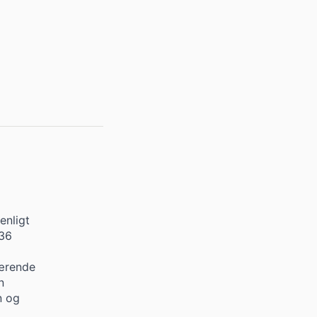
enligt
 36
værende
n
n og