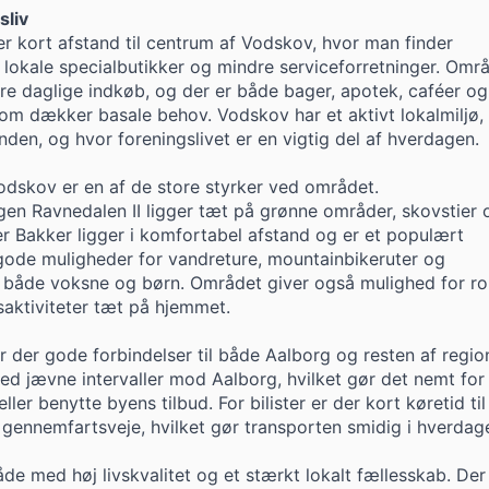
sliv
er kort afstand til centrum af Vodskov, hvor man finder
 lokale specialbutikker og mindre serviceforretninger. Omr
are daglige indkøb, og der er både bager, apotek, caféer og
 som dækker basale behov. Vodskov har et aktivt lokalmiljø,
den, og hvor foreningslivet er en vigtig del af hverdagen.
dskov er en af de store styrker ved området.
gen Ravnedalen II ligger tæt på grønne områder, skovstier
 Bakker ligger i komfortabel afstand og er et populært
ode muligheder for vandreture, mountainbikeruter og
r både voksne og børn. Området giver også mulighed for ro
aktiviteter tæt på hjemmet.
 der gode forbindelser til både Aalborg og resten af regio
ed jævne intervaller mod Aalborg, hvilket gør det nemt for
ler benytte byens tilbud. For bilister er der kort køretid ti
 gennemfartsveje, hvilket gør transporten smidig i hverdag
e med høj livskvalitet og et stærkt lokalt fællesskab. Der