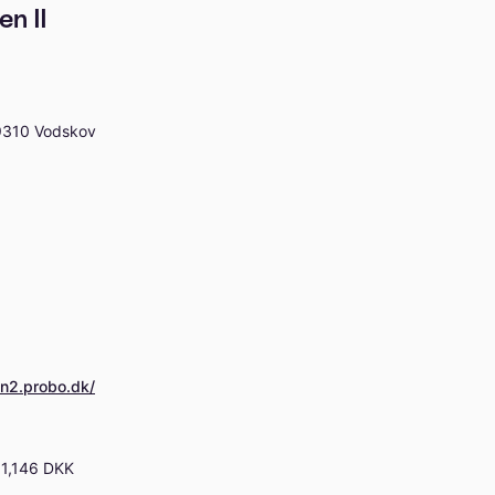
n II
9310 Vodskov
en2.probo.dk/
61,146 DKK