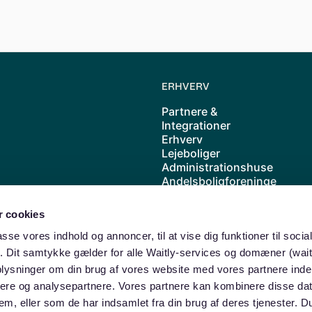
ERHVERV
Partnere &
Integrationer
Erhverv
Lejeboliger
Administrationshuse
Andelsboligforeninge
r
Kolonihave
 cookies
Cases
Priser
passe vores indhold og annoncer, til at vise dig funktioner til soci
Waitly samarbejder
ik. Dit samtykke gælder for alle Waitly-services og domæner (wait
med ABF
oplysninger om din brug af vores website med vores partnere inde
ere og analysepartnere. Vores partnere kan kombinere disse da
dem, eller som de har indsamlet fra din brug af deres tjenester. 