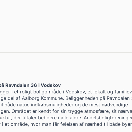
 på Ravndalen 36 i Vodskov
igger i et roligt boligområde i Vodskov, et lokalt og familiev
lige del af Aalborg Kommune. Beliggenheden på Ravndalen
il både natur, indkøbsmuligheder og de mest nødvendige
rdagen. Området er kendt for sin trygge atmosfære, sit nær
uktur, der tiltaler beboere i alle aldre. Andelsboligforeninge
r i et område, hvor man får følelsen af nærhed til både bye