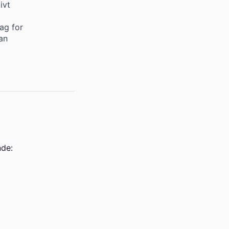
ivt
ag for
an
nde: