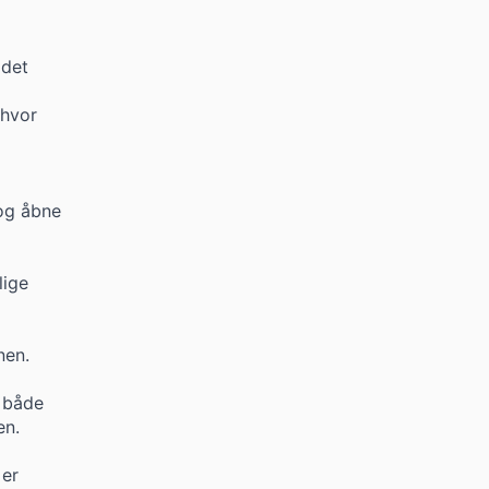
ådet
 hvor
 og åbne
lige
nen.
l både
en.
 er