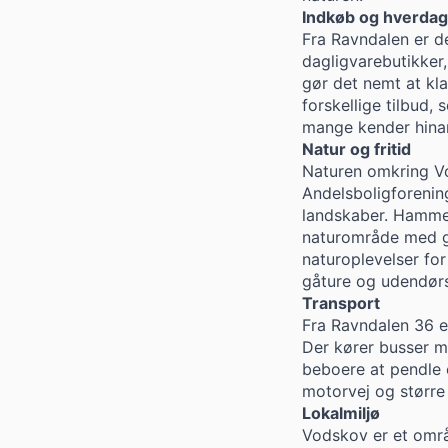
Indkøb og hverdag
Fra Ravndalen er d
dagligvarebutikker,
gør det nemt at kl
forskellige tilbud,
mange kender hinan
Natur og fritid
Naturen omkring Vo
Andelsboligforenin
landskaber. Hammer
naturområde med g
naturoplevelser fo
gåture og udendørs
Transport
Fra Ravndalen 36 er
Der kører busser m
beboere at pendle el
motorvej og større
Lokalmiljø
Vodskov er et områd