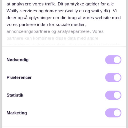
at analysere vores trafik. Dit samtykke gælder for alle
Waitly-services og domæner (waitly.eu og waitly.dk). Vi
deler også oplysninger om din brug af vores website med
vores partnere inden for sociale medier,
Om området
annonceringspartnere og analysepartnere. Vores
partnere kan kombinere disse data med andre
oplysninger, du har givet dem, eller som de har indsamlet
fra din brug af deres tjenester. Du samtykker til vores
Samtykkevalg
cookies, hvis du fortsætter med at anvende vores
Nødvendig
hjemmeside.
Placeringer og lister
Præferencer
Andelsboligforeningen Jættestuen 48-73 rækkefølge i
forbindelse med modtagelse af tilbud er følgende:
Statistik
Ekstern Venteliste
1
1 opskrivninger
Marketing
WAITLY OPSKRIVNINGER