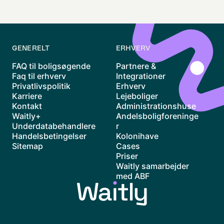
GENERELT
ERHVERV
FAQ til boligsøgende
Partnere &
Faq til erhverv
Integrationer
Privatlivspolitik
Erhverv
Karriere
Lejeboliger
Kontakt
Administrationshuse
Waitly+
Andelsboligforeninge
Underdatabehandlere
r
Handelsbetingelser
Kolonihave
Sitemap
Cases
Priser
Waitly samarbejder
med ABF