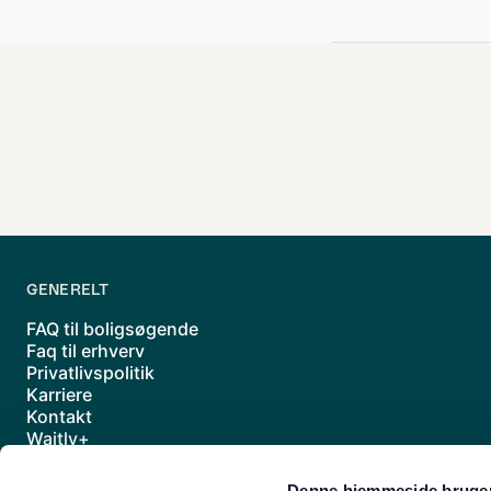
GENERELT
FAQ til boligsøgende
Faq til erhverv
Privatlivspolitik
Karriere
Kontakt
Waitly+
Underdatabehandlere
Handelsbetingelser
Denne hjemmeside bruger