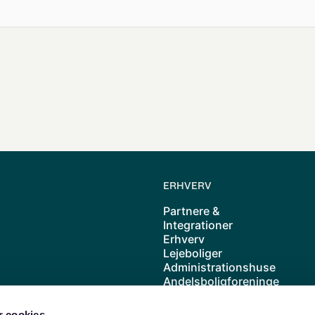
ERHVERV
Partnere &
Integrationer
Erhverv
Lejeboliger
Administrationshuse
Andelsboligforeninge
r
Kolonihave
 cookies