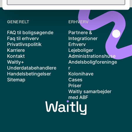
GENERELT
ERHVERV
FAQ til boligsøgende
Partnere &
Faq til erhverv
Integrationer
Privatlivspolitik
Erhverv
Karriere
Lejeboliger
Kontakt
Administrationshuse
Waitly+
Andelsboligforeninge
Underdatabehandlere
r
Handelsbetingelser
Kolonihave
Sitemap
Cases
Priser
Waitly samarbejder
med ABF