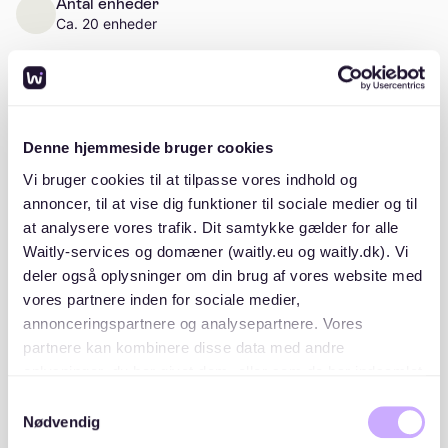
Antal enheder
Ca. 20 enheder
Beskrivelse
Denne hjemmeside bruger cookies
Vi bruger cookies til at tilpasse vores indhold og
A/B Haldursparken er en andelsboligforening
annoncer, til at vise dig funktioner til sociale medier og til
beliggende i Ry i et naturskønt område tæt på skov
at analysere vores trafik. Dit samtykke gælder for alle
og sø. Foreningen består af 20 andele.
Waitly-services og domæner (waitly.eu og waitly.dk). Vi
deler også oplysninger om din brug af vores website med
vores partnere inden for sociale medier,
annonceringspartnere og analysepartnere. Vores
partnere kan kombinere disse data med andre
Beliggenhed
oplysninger, du har givet dem, eller som de har indsamlet
fra din brug af deres tjenester. Du samtykker til vores
Samtykkevalg
cookies, hvis du fortsætter med at anvende vores
Nødvendig
hjemmeside.