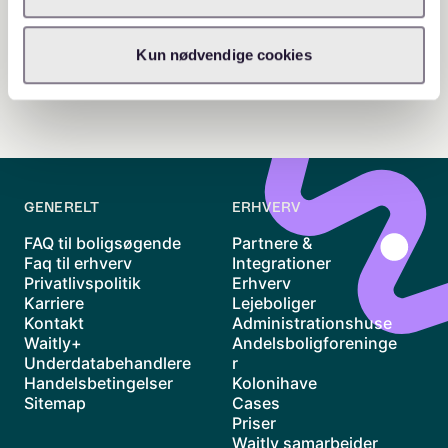
Kun nødvendige cookies
GENERELT
ERHVERV
FAQ til boligsøgende
Partnere &
Faq til erhverv
Integrationer
Privatlivspolitik
Erhverv
Karriere
Lejeboliger
Kontakt
Administrationshuse
Waitly+
Andelsboligforeninge
Underdatabehandlere
r
Handelsbetingelser
Kolonihave
Sitemap
Cases
Priser
Waitly samarbejder