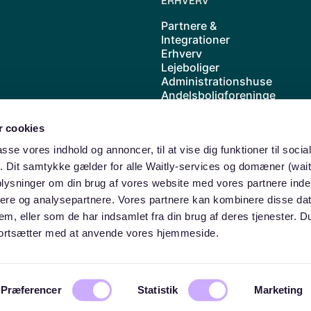
ERHVERV
Partnere &
Integrationer
Erhverv
Lejeboliger
Administrationshuse
Andelsboligforeninge
r
Kolonihave
 cookies
Cases
Priser
passe vores indhold og annoncer, til at vise dig funktioner til soci
Waitly samarbejder
ik. Dit samtykke gælder for alle Waitly-services og domæner (wait
med ABF
oplysninger om din brug af vores website med vores partnere inde
ere og analysepartnere. Vores partnere kan kombinere disse da
dem, eller som de har indsamlet fra din brug af deres tjenester. 
u fortsætter med at anvende vores hjemmeside.
© Waitly ApS
Præferencer
Statistik
Marketing