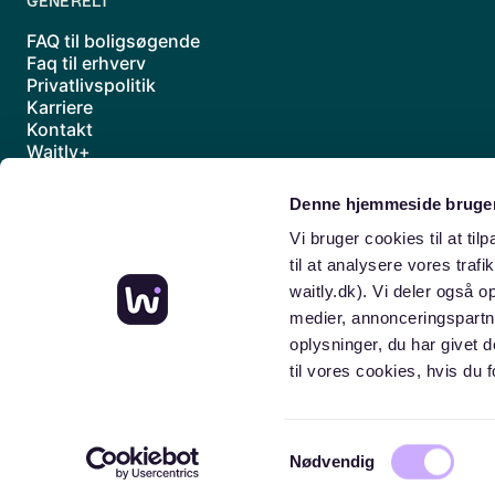
GENERELT
FAQ til boligsøgende
Faq til erhverv
Privatlivspolitik
Karriere
Kontakt
Waitly+
Underdatabehandlere
Handelsbetingelser
Denne hjemmeside bruger
Sitemap
Vi bruger cookies til at til
til at analysere vores traf
waitly.dk). Vi deler også 
medier, annonceringspartn
oplysninger, du har givet 
til vores cookies, hvis d
Samtykkevalg
Nødvendig