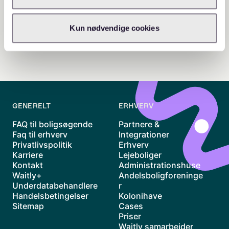
Kun nødvendige cookies
GENERELT
ERHVERV
FAQ til boligsøgende
Partnere &
Faq til erhverv
Integrationer
Privatlivspolitik
Erhverv
Karriere
Lejeboliger
Kontakt
Administrationshuse
Waitly+
Andelsboligforeninge
Underdatabehandlere
r
Handelsbetingelser
Kolonihave
Sitemap
Cases
Priser
Waitly samarbejder