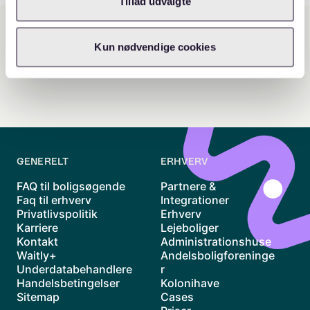
Tillad udvalgte
Kun nødvendige cookies
GENERELT
ERHVERV
FAQ til boligsøgende
Partnere &
Faq til erhverv
Integrationer
Privatlivspolitik
Erhverv
Karriere
Lejeboliger
Kontakt
Administrationshuse
Waitly+
Andelsboligforeninge
Underdatabehandlere
r
Handelsbetingelser
Kolonihave
Sitemap
Cases