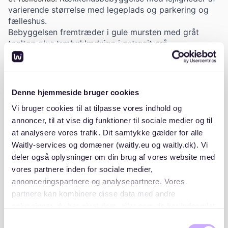
varierende størrelse med legeplads og parkering og
fælleshus.
Bebyggelsen fremtræder i gule mursten med gråt
tegltag plus træbeklædning i antracit grå.
38 andelsboliger (rækkehuse) opført i 1986. Heraf: 11
stk. 2-værelses i et eller 2 plan (58-68 kvm.), 18 stk.
3-værelses i 2 plan (82-86 kvm), 9 stk. 4-værelses i
to plan med tagterasse (106-114 kvm.)
Denne hjemmeside bruger cookies
Aldersfordeling fra studerende, enlige, familier med
Vi bruger cookies til at tilpasse vores indhold og
børn til pensionister.
annoncer, til at vise dig funktioner til sociale medier og til
1-2 årlige arbejdsdage.
Fælleshuset bruges til fællesarrangementer som f.eks.
at analysere vores trafik. Dit samtykke gælder for alle
fastelavn, jul, fælllesspisning samt diverse møder. Du
Waitly-services og domæner (waitly.eu og waitly.dk). Vi
kan også bruge fælleshuset til private fester. Der er
deler også oplysninger om din brug af vores website med
plads til og stole, borde, service til ca. 40 personer.
vores partnere inden for sociale medier,
Der hænger en kalender i fælleshuset, hvor man kan
annonceringspartnere og analysepartnere. Vores
skrive sig på, hvis man skal bruge det. I kælderen
partnere kan kombinere disse data med andre
under fælleshuset er der vaskemaskine og
oplysninger, du har givet dem, eller som de har indsamlet
tørretumbler, samt et værksted/hobbyrum. Bag
fra din brug af deres tjenester. Du samtykker til vores
fælleshuset er der en legeplads.
Samtykkevalg