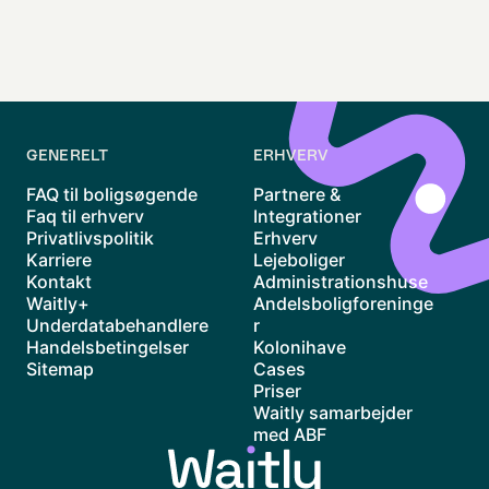
GENERELT
ERHVERV
FAQ til boligsøgende
Partnere &
Faq til erhverv
Integrationer
Privatlivspolitik
Erhverv
Karriere
Lejeboliger
Kontakt
Administrationshuse
Waitly+
Andelsboligforeninge
Underdatabehandlere
r
Handelsbetingelser
Kolonihave
Sitemap
Cases
Priser
Waitly samarbejder
med ABF