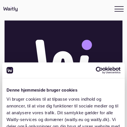
Denne hjemmeside bruger cookies
Vi bruger cookies til at tilpasse vores indhold og
annoncer, til at vise dig funktioner til sociale medier og til
at analysere vores trafik. Dit samtykke gælder for alle
Andelsboligforeningen Helgenæsgade
Waitly-services og domæner (waitly.eu og waitly.dk). Vi
6 og 6a
deler også oplysninger om din brug af vores website med