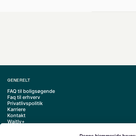
GENERELT
FAQ til boligsøgende
Faq til erhverv
Privatlivspolitik
Karriere
Kontakt
Waitly+
Underdatabehandlere
Handelsbetingelser
Denne hjemmeside bruger