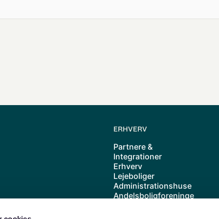
ERHVERV
Partnere &
Integrationer
Erhverv
Lejeboliger
Administrationshuse
Andelsboligforeninge
r
Kolonihave
 cookies