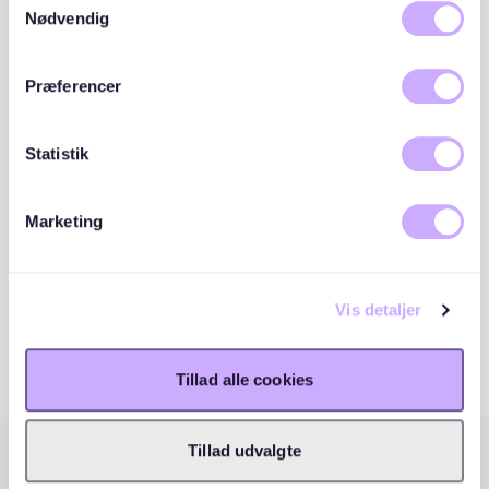
cookies, hvis du fortsætter med at anvende vores
Nødvendig
hjemmeside.
Præferencer
Statistik
Marketing
Vis detaljer
Tillad alle cookies
Tillad udvalgte