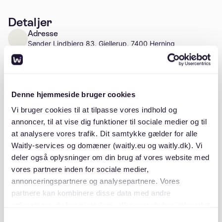
Detaljer
Adresse
Sønder Lindbjerg 83, Gjellerup, 7400 Herning
Læs mere
Antal enheder
Ca. 15 enheder
Denne hjemmeside bruger cookies
Vi bruger cookies til at tilpasse vores indhold og
annoncer, til at vise dig funktioner til sociale medier og til
at analysere vores trafik. Dit samtykke gælder for alle
Beskrivelse
Waitly-services og domæner (waitly.eu og waitly.dk). Vi
deler også oplysninger om din brug af vores website med
vores partnere inden for sociale medier,
annonceringspartnere og analysepartnere. Vores
partnere kan kombinere disse data med andre
oplysninger, du har givet dem, eller som de har indsamlet
fra din brug af deres tjenester. Du samtykker til vores
Beliggenhed
Samtykkevalg