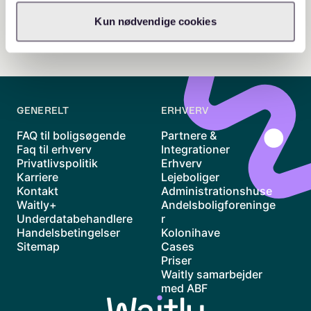
Kun nødvendige cookies
GENERELT
ERHVERV
FAQ til boligsøgende
Partnere &
Faq til erhverv
Integrationer
Privatlivspolitik
Erhverv
Karriere
Lejeboliger
Kontakt
Administrationshuse
Waitly+
Andelsboligforeninge
Underdatabehandlere
r
Handelsbetingelser
Kolonihave
Sitemap
Cases
Priser
Waitly samarbejder
med ABF