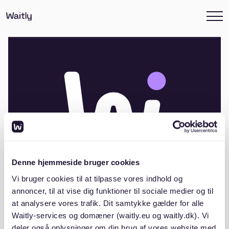
Denne hjemmeside bruger cookies
Vi bruger cookies til at tilpasse vores indhold og
annoncer, til at vise dig funktioner til sociale medier og til
at analysere vores trafik. Dit samtykke gælder for alle
Andelsboligforeningen Polarvejen I,
Waitly-services og domæner (waitly.eu og waitly.dk). Vi
Løget by
deler også oplysninger om din brug af vores website med