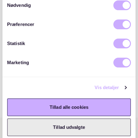
cookies, hvis du fortsætter med at anvende vores
Nødvendig
hjemmeside.
Præferencer
Statistik
Marketing
Vis detaljer
Tillad alle cookies
Tillad udvalgte