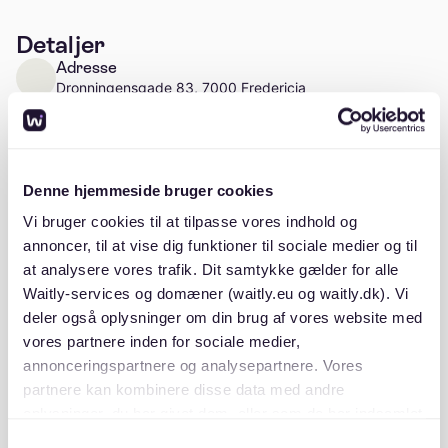
Detaljer
Adresse
Dronningensgade 83, 7000 Fredericia
Læs mere
Antal enheder
Ca. 9 enheder
Denne hjemmeside bruger cookies
Vi bruger cookies til at tilpasse vores indhold og
annoncer, til at vise dig funktioner til sociale medier og til
at analysere vores trafik. Dit samtykke gælder for alle
Beskrivelse
Waitly-services og domæner (waitly.eu og waitly.dk). Vi
deler også oplysninger om din brug af vores website med
vores partnere inden for sociale medier,
annonceringspartnere og analysepartnere. Vores
partnere kan kombinere disse data med andre
oplysninger, du har givet dem, eller som de har indsamlet
fra din brug af deres tjenester. Du samtykker til vores
Beliggenhed
Samtykkevalg