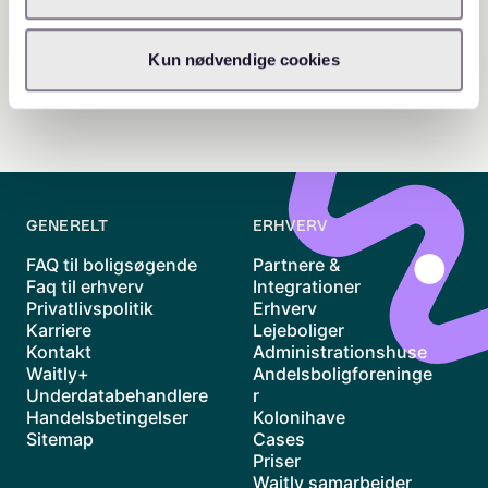
Kun nødvendige cookies
GENERELT
ERHVERV
FAQ til boligsøgende
Partnere &
Faq til erhverv
Integrationer
Privatlivspolitik
Erhverv
Karriere
Lejeboliger
Kontakt
Administrationshuse
Waitly+
Andelsboligforeninge
Underdatabehandlere
r
Handelsbetingelser
Kolonihave
Sitemap
Cases
Priser
Waitly samarbejder