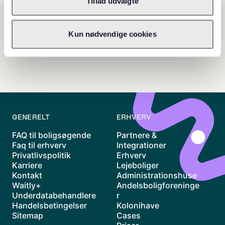
Tillad udvalgte
Kun nødvendige cookies
GENERELT
ERHVERV
FAQ til boligsøgende
Partnere &
Faq til erhverv
Integrationer
Privatlivspolitik
Erhverv
Karriere
Lejeboliger
Kontakt
Administrationshuse
Waitly+
Andelsboligforeninge
Underdatabehandlere
r
Handelsbetingelser
Kolonihave
Sitemap
Cases