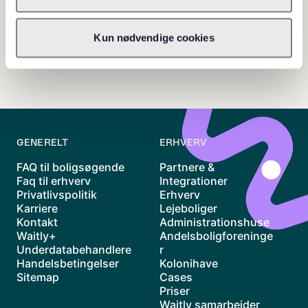
Kun nødvendige cookies
GENERELT
ERHVERV
FAQ til boligsøgende
Partnere &
Faq til erhverv
Integrationer
Privatlivspolitik
Erhverv
Karriere
Lejeboliger
Kontakt
Administrationshuse
Waitly+
Andelsboligforeninge
Underdatabehandlere
r
Handelsbetingelser
Kolonihave
Sitemap
Cases
Priser
Waitly samarbejder