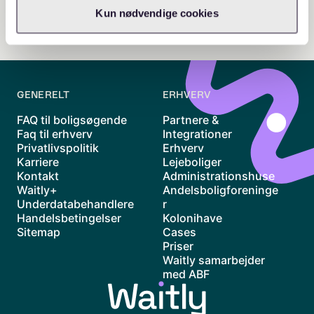
Kun nødvendige cookies
GENERELT
ERHVERV
FAQ til boligsøgende
Partnere &
Faq til erhverv
Integrationer
Privatlivspolitik
Erhverv
Karriere
Lejeboliger
Kontakt
Administrationshuse
Waitly+
Andelsboligforeninge
Underdatabehandlere
r
Handelsbetingelser
Kolonihave
Sitemap
Cases
Priser
Waitly samarbejder
med ABF