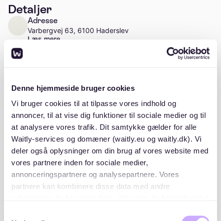
Detaljer
Adresse
Varbergvej 63, 6100 Haderslev
Læs mere
Stiftelsesår
1938
Denne hjemmeside bruger cookies
Vi bruger cookies til at tilpasse vores indhold og
annoncer, til at vise dig funktioner til sociale medier og til
at analysere vores trafik. Dit samtykke gælder for alle
Beskrivelse
Waitly-services og domæner (waitly.eu og waitly.dk). Vi
deler også oplysninger om din brug af vores website med
vores partnere inden for sociale medier,
annonceringspartnere og analysepartnere. Vores
partnere kan kombinere disse data med andre
oplysninger, du har givet dem, eller som de har indsamlet
Beliggenhed
fra din brug af deres tjenester. Du samtykker til vores
Samtykkevalg