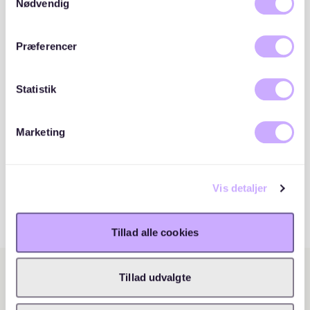
cookies, hvis du fortsætter med at anvende vores
Nødvendig
hjemmeside.
Præferencer
Statistik
Marketing
Vis detaljer
Tillad alle cookies
Tillad udvalgte