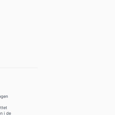
ingen
ttet
n i de