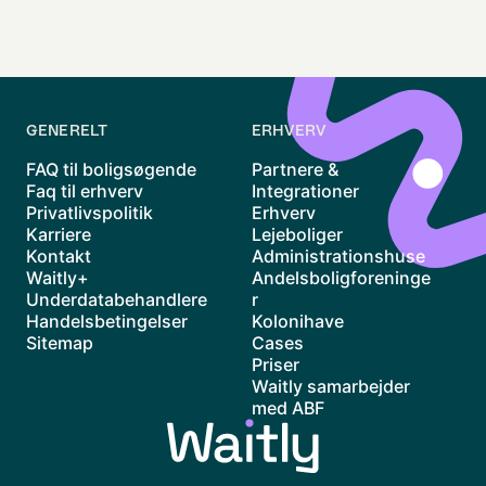
GENERELT
ERHVERV
FAQ til boligsøgende
Partnere &
Faq til erhverv
Integrationer
Privatlivspolitik
Erhverv
Karriere
Lejeboliger
Kontakt
Administrationshuse
Waitly+
Andelsboligforeninge
Underdatabehandlere
r
Handelsbetingelser
Kolonihave
Sitemap
Cases
Priser
Waitly samarbejder
med ABF