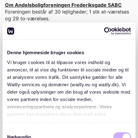
Om Andelsboligforeningen Frederiksgade 5ABC
Foreningen består af 30 lejligheder; 1 stk et-værelses
og 29 to-værelses.
Foreningen dækker 3 opgange fra stueetage til 4.sal.
Der er ikke elevator.
Fraset stueetagen, har alle lejligheder 2 stk. altaner: Én
mod Odense Å og én mod baggården.
Denne hjemmeside bruger cookies
Vi bruger cookies til at tilpasse vores indhold og
De vigtigste regler, man skal kende, før man køber:
annoncer, til at vise dig funktioner til sociale medier og til
Rygning er ikke tilladt i lejligheder købt efter april
at analysere vores trafik. Dit samtykke gælder for alle
2015 - men rygning på altaner eller udendørs er ok.
Waitly-services og domæner (waitly.eu og waitly.dk). Vi
Foreningen tillader ikke forældrekøb: Den der køber
deler også oplysninger om din brug af vores website med
andelen, skal bebo den og stå som andelshaver.
vores partnere inden for sociale medier,
Der må ikke opsættes vaskemaskine eller tørretumbler
i andelen (vi har fælles vaskerum i kælderen)
annonceringspartnere og analysepartnere. Vores
partnere kan kombinere disse data med andre
oplysninger, du har givet dem, eller som de har indsamlet
fra din brug af deres tjenester. Du samtykker til vores
Samtykkevalg
cookies, hvis du fortsætter med at anvende vores
Nødvendig