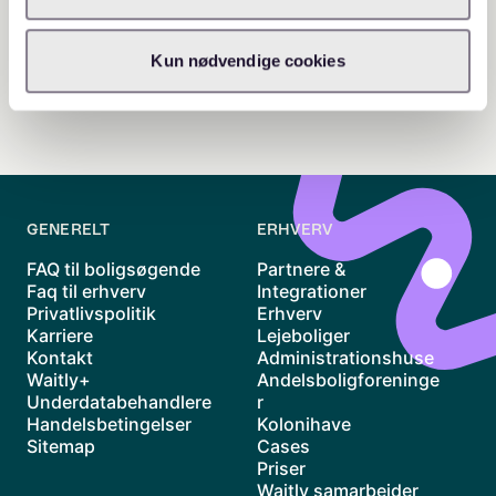
Kun nødvendige cookies
GENERELT
ERHVERV
FAQ til boligsøgende
Partnere &
Faq til erhverv
Integrationer
Privatlivspolitik
Erhverv
Karriere
Lejeboliger
Kontakt
Administrationshuse
Waitly+
Andelsboligforeninge
Underdatabehandlere
r
Handelsbetingelser
Kolonihave
Sitemap
Cases
Priser
Waitly samarbejder