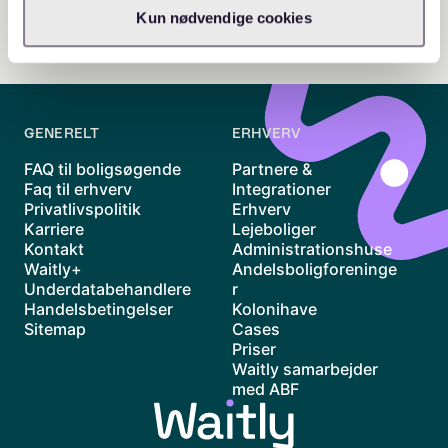
Kun nødvendige cookies
GENERELT
ERHVERV
FAQ til boligsøgende
Partnere &
Faq til erhverv
Integrationer
Privatlivspolitik
Erhverv
Karriere
Lejeboliger
Kontakt
Administrationshuse
Waitly+
Andelsboligforeninge
Underdatabehandlere
r
Handelsbetingelser
Kolonihave
Sitemap
Cases
Priser
Waitly samarbejder
med ABF