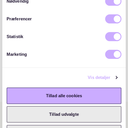
cookies, hvis du fortsætter med at anvende vores
Nødvendig
hjemmeside.
Præferencer
Statistik
Marketing
Vis detaljer
Tillad alle cookies
Tillad udvalgte