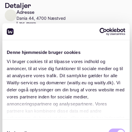
Detaljer
Adresse
Dania 44, 4700 Næstved
Læs mere
Antal enheder
Ca. 28 enheder
Denne hjemmeside bruger cookies
Vi bruger cookies til at tilpasse vores indhold og
annoncer, til at vise dig funktioner til sociale medier og til
at analysere vores trafik. Dit samtykke gælder for alle
Beskrivelse
Waitly-services og domæner (waitly.eu og waitly.dk). Vi
deler også oplysninger om din brug af vores website med
vores partnere inden for sociale medier,
annonceringspartnere og analysepartnere. Vores
partnere kan kombinere disse data med andre
oplysninger, du har givet dem, eller som de har indsamlet
Beliggenhed
fra din brug af deres tjenester. Du samtykker til vores
Samtykkevalg