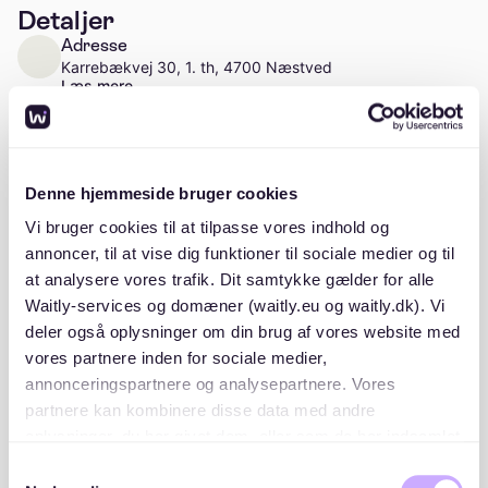
Detaljer
Adresse
Karrebækvej 30, 1. th, 4700 Næstved
Læs mere
Antal enheder
Ca. 29 enheder
Denne hjemmeside bruger cookies
Vi bruger cookies til at tilpasse vores indhold og
annoncer, til at vise dig funktioner til sociale medier og til
at analysere vores trafik. Dit samtykke gælder for alle
Beskrivelse
Waitly-services og domæner (waitly.eu og waitly.dk). Vi
deler også oplysninger om din brug af vores website med
vores partnere inden for sociale medier,
annonceringspartnere og analysepartnere. Vores
partnere kan kombinere disse data med andre
oplysninger, du har givet dem, eller som de har indsamlet
Beliggenhed
fra din brug af deres tjenester. Du samtykker til vores
Samtykkevalg