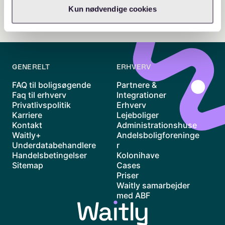
Kun nødvendige cookies
GENERELT
ERHVERV
FAQ til boligsøgende
Partnere &
Faq til erhverv
Integrationer
Privatlivspolitik
Erhverv
Karriere
Lejeboliger
Kontakt
Administrationshuse
Waitly+
Andelsboligforeninge
Underdatabehandlere
r
Handelsbetingelser
Kolonihave
Sitemap
Cases
Priser
Waitly samarbejder
med ABF