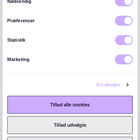
cookies, hvis du fortsætter med at anvende vores
Nødvendig
hjemmeside.
Præferencer
Statistik
Marketing
Vis detaljer
Tillad alle cookies
Tillad udvalgte