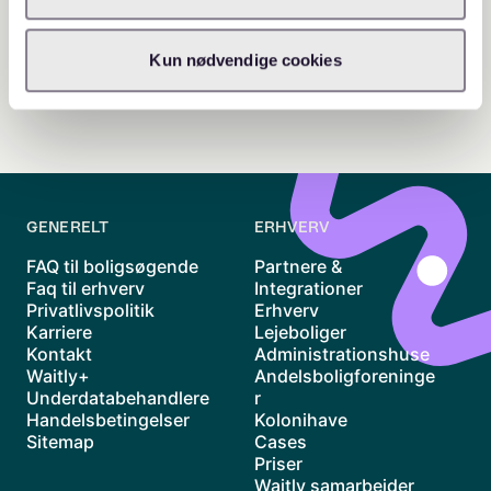
Kun nødvendige cookies
GENERELT
ERHVERV
FAQ til boligsøgende
Partnere &
Faq til erhverv
Integrationer
Privatlivspolitik
Erhverv
Karriere
Lejeboliger
Kontakt
Administrationshuse
Waitly+
Andelsboligforeninge
Underdatabehandlere
r
Handelsbetingelser
Kolonihave
Sitemap
Cases
Priser
Waitly samarbejder