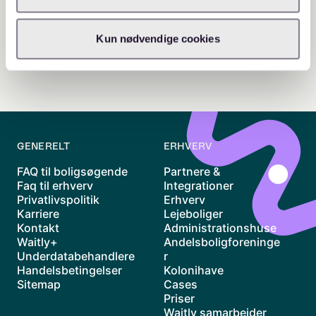
Kun nødvendige cookies
GENERELT
ERHVERV
FAQ til boligsøgende
Partnere &
Faq til erhverv
Integrationer
Privatlivspolitik
Erhverv
Karriere
Lejeboliger
Kontakt
Administrationshuse
Waitly+
Andelsboligforeninge
Underdatabehandlere
r
Handelsbetingelser
Kolonihave
Sitemap
Cases
Priser
Waitly samarbejder