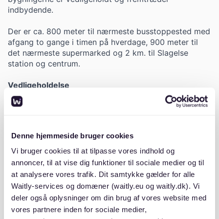
indbydende.
Der er ca. 800 meter til nærmeste busstoppested med
afgang to gange i timen på hverdage, 900 meter til
det nærmeste supermarked og 2 km. til Slagelse
station og centrum.
Vedligeholdelse
Foreningen står for den udvendige vedligeholdelse.
Denne er inkluderet i huslejen, og foreningen har i den
forbindelse udarbejdet en drifts- og
Denne hjemmeside bruger cookies
vedligeholdelsesplan, så der løbende foretages
hensættelser til vedligeholdelse.
Vi bruger cookies til at tilpasse vores indhold og
annoncer, til at vise dig funktioner til sociale medier og til
Andelsboligforeningerne Århusparken 1 & 2 råder over
at analysere vores trafik. Dit samtykke gælder for alle
et fælleshus.
Waitly-services og domæner (waitly.eu og waitly.dk). Vi
deler også oplysninger om din brug af vores website med
Fælleshuset består af:
vores partnere inden for sociale medier,