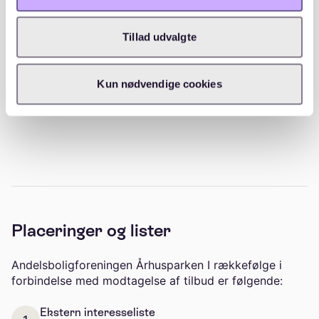
Udvalget har bl.a. til opgave, at føre tilsyn med
fællesarealerne og arrangere 3-4 lugedage/aftener
Tillad udvalgte
i løbet af sommerhalvåret, hvortil samtlige
andelshavere har mødepligt.
Hvert luge arrangement afsluttes med lidt hyggeligt
Kun nødvendige cookies
samvær.
Placeringer og lister
Andelsboligforeningen Århusparken I rækkefølge i
forbindelse med modtagelse af tilbud er følgende:
Ekstern interesseliste