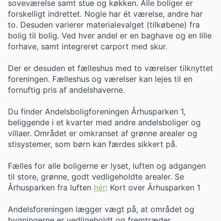
soveværelse samt stue og køkken. Alle boliger er
forskelligt indrettet. Nogle har ét værelse, andre har
to. Desuden varierer materialevalget (tilkøbene) fra
bolig til bolig. Ved hver andel er en baghave og en lille
forhave, samt integreret carport med skur.
Der er desuden et fælleshus med to værelser tilknyttet
foreningen. Fælleshus og værelser kan lejes til en
fornuftig pris af andelshaverne.
Du finder Andelsboligforeningen Århusparken 1,
beliggende i et kvarter med andre andelsboliger og
villaer. Området er omkranset af grønne arealer og
stisystemer, som børn kan færdes sikkert på.
Fælles for alle boligerne er lyset, luften og adgangen
til store, grønne, godt vedligeholdte arealer. Se
Århusparken fra luften
hér
: Kort over Århusparken 1
Andelsforeningen lægger vægt på, at området og
bygningerne er vedligeholdt og fremtræder